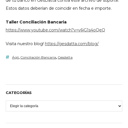
de tu banco en GesDatta contra este archivo de soporte.
Estos datos deberían de coincidir en fecha e importe.
Taller Conciliación Bancaria
https://www.youtube.com/watch?v=v6jG1s4oQeQ
Visita nuestro blog!
https://gesdatta.com/blog/
Ágil
,
Conciliación Bancaria
,
Gesdatta
CATEGORÍAS