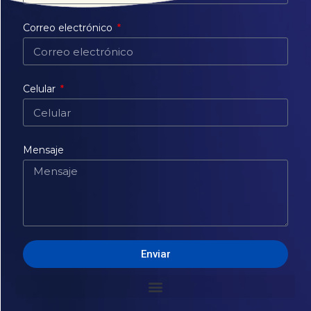
Correo electrónico
Celular
Mensaje
Enviar
Alternative: