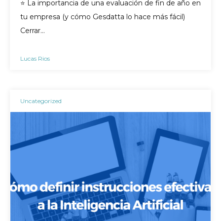
⭐ La importancia de una evaluación de fin de año en
tu empresa (y cómo Gesdatta lo hace más fácil)
Cerrar…
Lucas Rios
Uncategorized