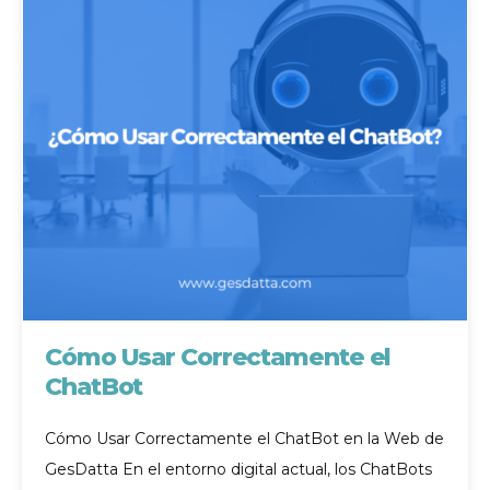
Cómo Usar Correctamente el
ChatBot
Cómo Usar Correctamente el ChatBot en la Web de
GesDatta En el entorno digital actual, los ChatBots