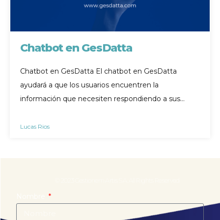
Chatbot en GesDatta
Chatbot en GesDatta El chatbot en GesDatta
gesdatta.com
ayudará a que los usuarios encuentren la
información que necesiten respondiendo a sus…
Lucas Rios
© 2023 Gestionem Artis S.A. All Rights Reserved
Nombre