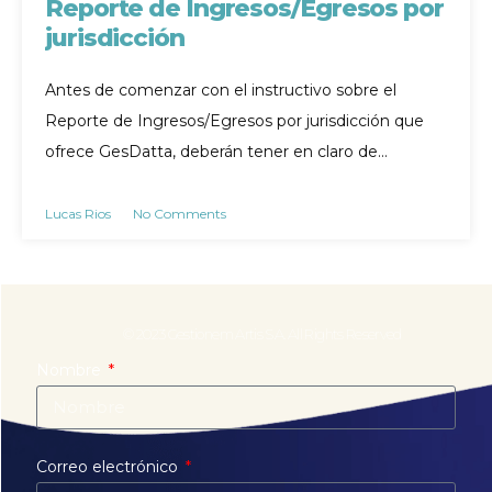
Reporte de Ingresos/Egresos por
jurisdicción
Antes de comenzar con el instructivo sobre el
gesdatta.com
Reporte de Ingresos/Egresos por jurisdicción que
ofrece GesDatta, deberán tener en claro de…
Lucas Rios
No Comments
© 2023 Gestionem Artis S.A. All Rights Reserved
Nombre
Correo electrónico